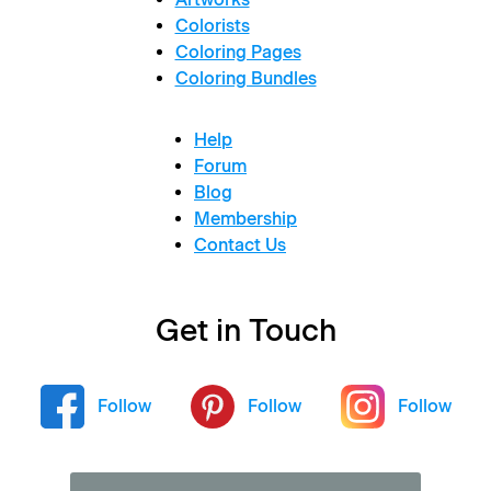
Colorists
Coloring Pages
Coloring Bundles
Help
Forum
Blog
Membership
Contact Us
Get in Touch
Follow
Follow
Follow