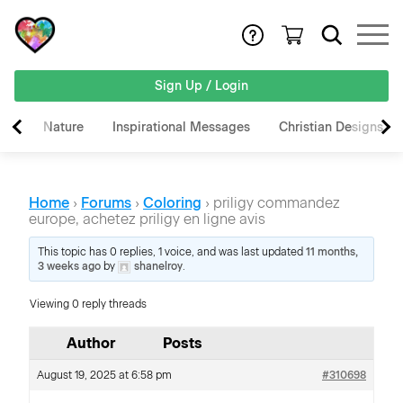
Sign Up / Login
Nature
Inspirational Messages
Christian Designs
Home
›
Forums
›
Coloring
›
priligy commandez
europe, achetez priligy en ligne avis
This topic has 0 replies, 1 voice, and was last updated
11 months,
3 weeks ago
by
shanelroy
.
Viewing 0 reply threads
Author
Posts
August 19, 2025 at 6:58 pm
#310698