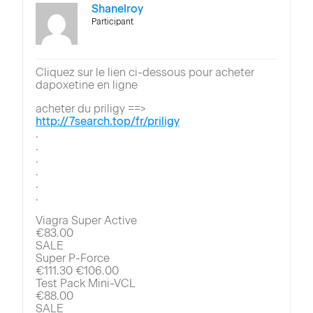
Shanelroy
Participant
Cliquez sur le lien ci-dessous pour acheter
dapoxetine en ligne
acheter du priligy ==>
http://7search.top/fr/priligy
.
.
.
.
.
.
Viagra Super Active
€83.00
SALE
Super P-Force
€111.30 €106.00
Test Pack Mini-VCL
€88.00
SALE