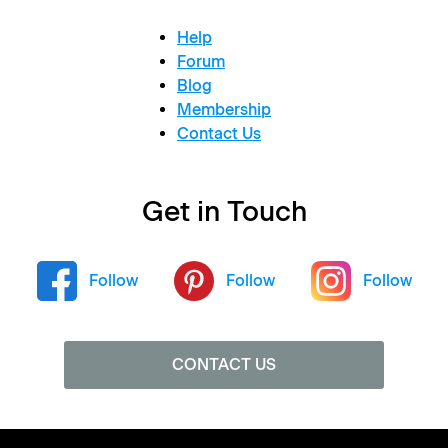
Help
Forum
Blog
Membership
Contact Us
Get in Touch
Follow
Follow
Follow
CONTACT US