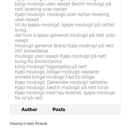
billig modvigil uten resept Bestill modvigil på
nett levering over natten
Kjøp modvigil, modvigil over natten levering
uten resept
Vil du kjøpe modvigil, kjøpe modvigil på nettet
lovlig
der hvor å kjøpe generisk modvigil på nett uten
resept
modvigil generisk Brand Kjøp modvigil på nett
247 anmeldelse
modvigil uten resept Kjøp modvigil på nett
lovlig fra Storbritannia
billig modvigil tilgjengelig på nett
Kjøp modvigil, billige modvigil-resepter
anmeld billige modvigil Fed Ex billige
Kjøp modvigil, Generiske modvigil tabletter
Kjøp modvigil, bestill modvigil på nett torsk
Kjøp modvigil med høy kvalitet, kjøpe modvigil
fra nz på nett
Author
Posts
Viewing 0 reply threads