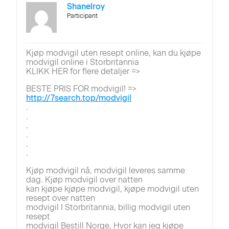
Shanelroy
Participant
Kjøp modvigil uten resept online, kan du kjøpe
modvigil online i Storbritannia
KLIKK HER for flere detaljer =>
BESTE PRIS FOR modvigil! =>
http://7search.top/modvigil
.
.
.
.
.
.
Kjøp modvigil nå, modvigil leveres samme
dag. Kjøp modvigil over natten
kan kjøpe kjøpe modvigil, kjøpe modvigil uten
resept over natten
modvigil I Storbritannia, billig modvigil uten
resept
modvigil Bestill Norge, Hvor kan jeg kjøpe