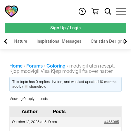
Sign Up / Login
Nature
Inspirational Messages
Christian Designs
Home
›
Forums
›
Coloring
›
modvigil uten resept,
Kjøp modvigil Visa Kjøp modvigil fra over natten
This topic has 0 replies, 1 voice, and was last updated
10 months
ago
by
shanelroy
.
Viewing 0 reply threads
Author
Posts
October 12, 2025 at 5:10 pm
#465085