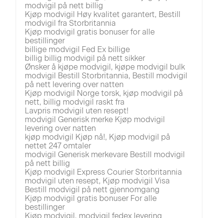
modvigil på nett billig
Kjøp modvigil Høy kvalitet garantert, Bestill
modvigil fra Storbritannia
Kjøp modvigil gratis bonuser for alle
bestillinger
billige modvigil Fed Ex billige
billig billig modvigil på nett sikker
Ønsker å kjøpe modvigil, kjøpe modvigil bulk
modvigil Bestill Storbritannia, Bestill modvigil
på nett levering over natten
Kjøp modvigil Norge torsk, kjøp modvigil på
nett, billig modvigil raskt fra
Lavpris modvigil uten resept!
modvigil Generisk merke Kjøp modvigil
levering over natten
kjøp modvigil Kjøp nå!, Kjøp modvigil på
nettet 247 omtaler
modvigil Generisk merkevare Bestill modvigil
på nett billig
Kjøp modvigil Express Courier Storbritannia
modvigil uten resept, Kjøp modvigil Visa
Bestill modvigil på nett gjennomgang
Kjøp modvigil gratis bonuser For alle
bestillinger
Kjøp modvigil, modvigil fedex levering