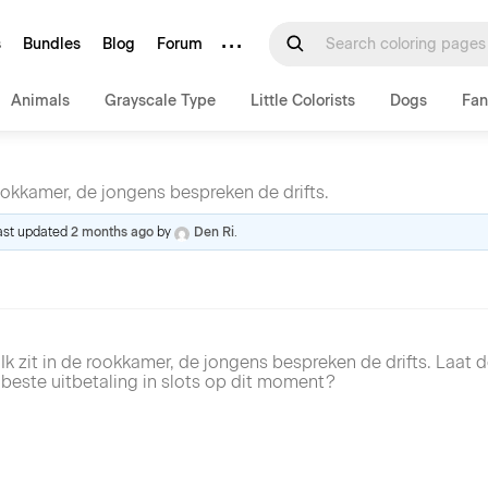
···
s
Bundles
Blog
Forum
Animals
Grayscale Type
Little Colorists
Dogs
Fan
 rookkamer, de jongens bespreken de drifts.
last updated
2 months ago
by
Den Ri
.
Ik zit in de rookkamer, de jongens bespreken de drifts. Laat de
beste uitbetaling in slots op dit moment?