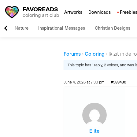
FAVOREADS
Artworks
Downloads
Freebie
coloring art club
Nature
Inspirational Messages
Christian Designs
Forums
›
Coloring
›
Ik zit in de
This topic has 1 reply, 2 voices, and was 
June 4, 2026 at 7:30 pm
#583430
Elite