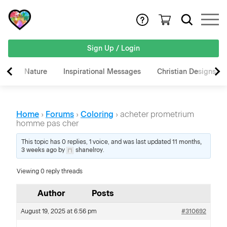
Sign Up / Login
Nature
Inspirational Messages
Christian Designs
Home
›
Forums
›
Coloring
›
acheter prometrium
homme pas cher
This topic has 0 replies, 1 voice, and was last updated
11 months,
3 weeks ago
by
shanelroy
.
Viewing 0 reply threads
Author
Posts
August 19, 2025 at 6:56 pm
#310692